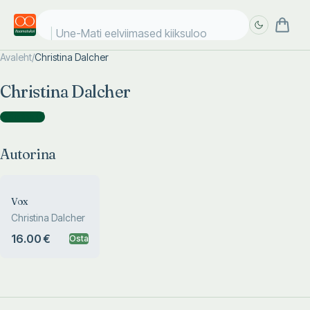
Une-Mati eelviimased kiiksulood
Avaleht
/
Christina Dalcher
Täpsem
Täpsem
Christina Dalcher
otsing
otsing
Autorina
(
1
)
Autorina
Vox
Christina Dalcher
16.00 €
Osta