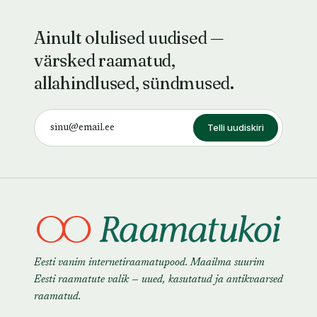
Ainult olulised uudised —
värsked raamatud,
allahindlused, sündmused.
Telli uudiskiri
Eesti vanim internetiraamatupood. Maailma suurim
Eesti raamatute valik — uued, kasutatud ja antikvaarsed
raamatud.