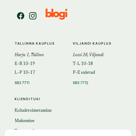
TALLINNA KAUPLUS
VILJANDI KAUPLUS
Harju 1, Tallinn
Lossi 28, Viljandi
E–R 10–19
T–L 10–18
L–P 10–17
P–E suletud
683 7711
683 7712
KLIENDITUGI
Kohaletoimetamine
Maksmine
Tagastamine