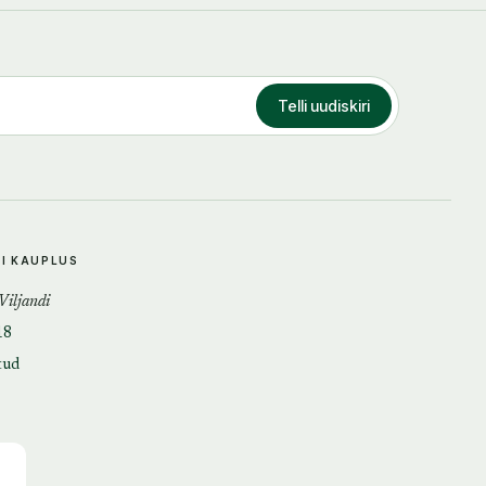
Telli uudiskiri
DI KAUPLUS
 Viljandi
18
tud