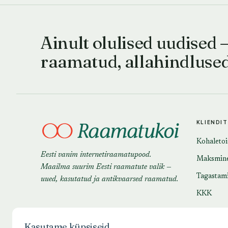
Ainult olulised uudised 
raamatud, allahindluse
KLIENDI
Kohaleto
Eesti vanim internetiraamatupood.
Maksmin
Maailma suurim Eesti raamatute valik —
Tagastam
uued, kasutatud ja antikvaarsed raamatud.
KKK
Kasutame küpsiseid