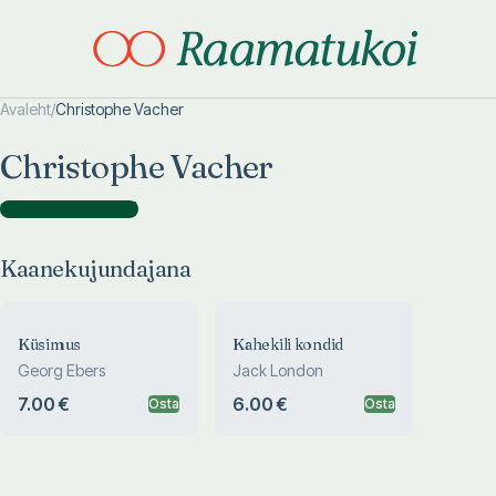
Avaleht
/
Christophe Vacher
Otsi täpsemalt
Otsi täpsemalt
Christophe Vacher
Kaanekujundajana
(
2
)
Kaanekujundajana
Küsimus
Kahekili kondid
Georg Ebers
Jack London
7.00 €
6.00 €
Osta
Osta