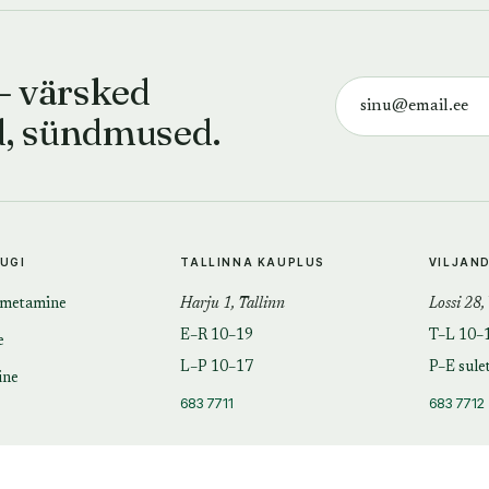
— värsked
d, sündmused.
TUGI
TALLINNA KAUPLUS
VILJAN
imetamine
Harju 1, Tallinn
Lossi 28,
E–R 10–19
T–L 10–
e
L–P 10–17
P–E sule
ine
683 7711
683 7712