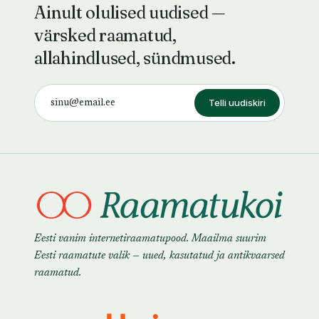
Ainult olulised uudised —
värsked raamatud,
allahindlused, sündmused.
Telli uudiskiri
Eesti vanim internetiraamatupood. Maailma suurim
Eesti raamatute valik — uued, kasutatud ja antikvaarsed
raamatud.