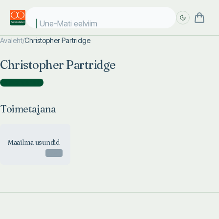
Une-Mati eelviima
Avaleht
/
Christopher Partridge
Täpsem
Täpsem
Christopher Partridge
otsing
otsing
Toimetajana
(
1
)
Toimetajana
Maailma usundid
Otsas