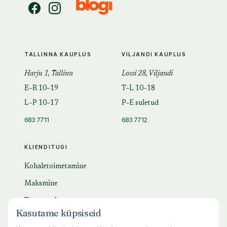
TALLINNA KAUPLUS
VILJANDI KAUPLUS
Harju 1, Tallinn
Lossi 28, Viljandi
E–R 10–19
T–L 10–18
L–P 10–17
P–E suletud
683 7711
683 7712
KLIENDITUGI
Kohaletoimetamine
Maksmine
Tagastamine
Kasutame küpsiseid
KKK