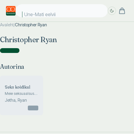
Une-Mati eelviim
Avaleht
/
Christopher Ryan
Täpsem
Täpsem
Christopher Ryan
otsing
otsing
Autorina
(
1
)
Autorina
Seks koidikul
Meie seksuaalsuse
ürgne allikas
Jetha, Ryan
Otsas