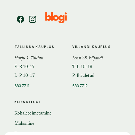
TALLINNA KAUPLUS
VILJANDI KAUPLUS
Harju 1, Tallinn
Lossi 28, Viljandi
E–R 10–19
T–L 10–18
L–P 10–17
P–E suletud
683 7711
683 7712
KLIENDITUGI
Kohaletoimetamine
Maksmine
Tagastamine