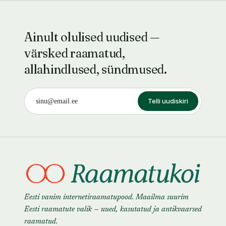
Ainult olulised uudised —
värsked raamatud,
allahindlused, sündmused.
Telli uudiskiri
Eesti vanim internetiraamatupood. Maailma suurim
Eesti raamatute valik — uued, kasutatud ja antikvaarsed
raamatud.