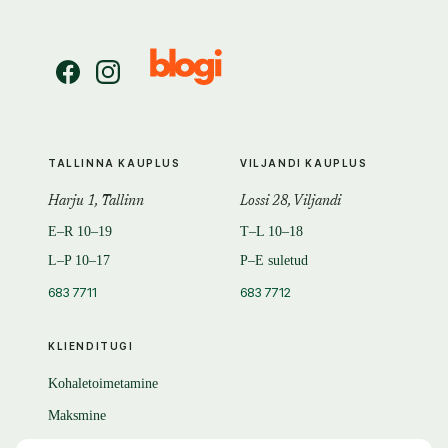
TALLINNA KAUPLUS
VILJANDI KAUPLUS
Harju 1, Tallinn
Lossi 28, Viljandi
E–R 10–19
T–L 10–18
L–P 10–17
P–E suletud
683 7711
683 7712
KLIENDITUGI
Kohaletoimetamine
Maksmine
Tagastamine