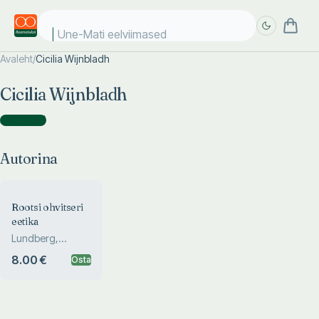
Une-Mati eelviimased
Avaleht
/
Cicilia Wijnbladh
Täpsem
Täpsem
Cicilia Wijnbladh
otsing
otsing
Autorina
(
1
)
Autorina
Rootsi ohvitseri
eetika
Lundberg,
Artéus, Wijnbladh
8.00 €
Osta