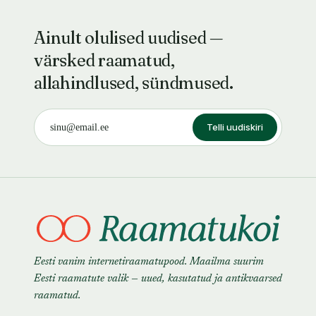
Ainult olulised uudised —
värsked raamatud,
allahindlused, sündmused.
Telli uudiskiri
Eesti vanim internetiraamatupood. Maailma suurim
Eesti raamatute valik — uued, kasutatud ja antikvaarsed
raamatud.