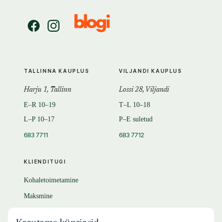
TALLINNA KAUPLUS
VILJANDI KAUPLUS
Harju 1, Tallinn
Lossi 28, Viljandi
E–R 10–19
T–L 10–18
L–P 10–17
P–E suletud
683 7711
683 7712
KLIENDITUGI
Kohaletoimetamine
Maksmine
Tagastamine