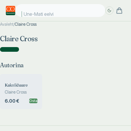
Une-Mati eelvii
Avaleht
/
Claire Cross
Täpsem
Täpsem
Claire Cross
otsing
otsing
Autorina
(
1
)
Autorina
Kaksikhaare
Claire Cross
6.00 €
Osta