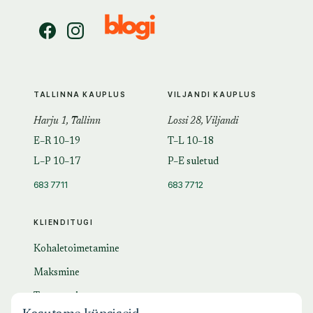
TALLINNA KAUPLUS
VILJANDI KAUPLUS
Harju 1, Tallinn
Lossi 28, Viljandi
E–R 10–19
T–L 10–18
L–P 10–17
P–E suletud
683 7711
683 7712
KLIENDITUGI
Kohaletoimetamine
Maksmine
Tagastamine