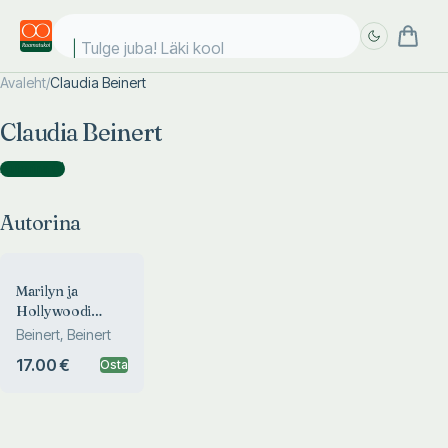
Tulge juba! Läki kooli
Avaleht
/
Claudia Beinert
Täpsem
Täpsem
Claudia Beinert
otsing
otsing
Autorina
(
1
)
Autorina
Marilyn ja
Hollywoodi
tähed
Beinert, Beinert
17.00 €
Osta