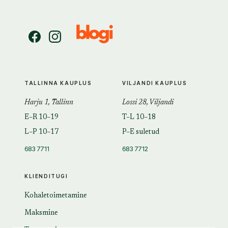
TALLINNA KAUPLUS
VILJANDI KAUPLUS
Harju 1, Tallinn
Lossi 28, Viljandi
E–R 10–19
T–L 10–18
L–P 10–17
P–E suletud
683 7711
683 7712
KLIENDITUGI
Kohaletoimetamine
Maksmine