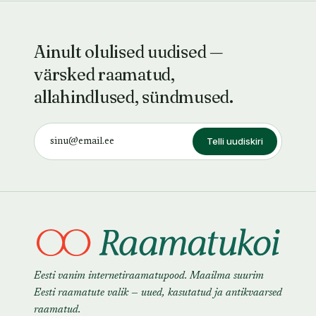
Ainult olulised uudised —
värsked raamatud,
allahindlused, sündmused.
Telli uudiskiri
Eesti vanim internetiraamatupood. Maailma suurim
Eesti raamatute valik — uued, kasutatud ja antikvaarsed
raamatud.