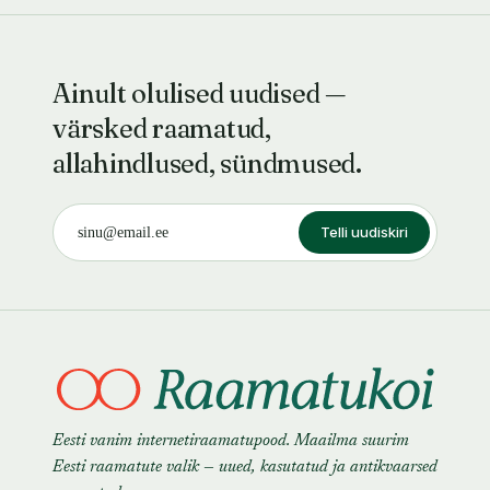
Ainult olulised uudised —
värsked raamatud,
allahindlused, sündmused.
Telli uudiskiri
Eesti vanim internetiraamatupood. Maailma suurim
Eesti raamatute valik — uued, kasutatud ja antikvaarsed