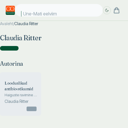
Une-Mati eelviima
Avaleht
/
Claudia Ritter
Täpsem
Täpsem
Claudia Ritter
otsing
otsing
Autorina
(
1
)
Autorina
Looduslikud
antibiootikumid
Haiguste ravimine ja
ennetamine
Claudia Ritter
droogide, ürtide ja
vürtsidega
Otsas