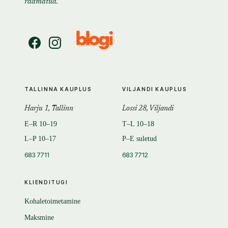
raamatud.
TALLINNA KAUPLUS
VILJANDI KAUPLUS
Harju 1, Tallinn
Lossi 28, Viljandi
E–R 10–19
T–L 10–18
L–P 10–17
P–E suletud
683 7711
683 7712
KLIENDITUGI
Kohaletoimetamine
Maksmine