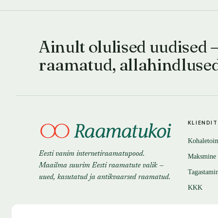
Ainult olulised uudised 
raamatud, allahindluse
KLIENDI
Kohaletoi
Eesti vanim internetiraamatupood.
Maksmine
Maailma suurim Eesti raamatute valik —
Tagastami
uued, kasutatud ja antikvaarsed raamatud.
KKK