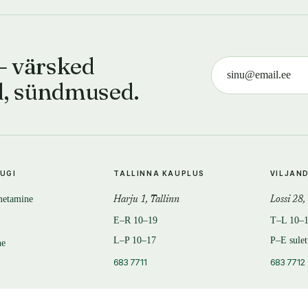
— värsked
d, sündmused.
TUGI
TALLINNA KAUPLUS
VILJAN
metamine
Harju 1, Tallinn
Lossi 28,
E–R 10–19
T–L 10–
L–P 10–17
P–E sule
ne
683 7711
683 7712