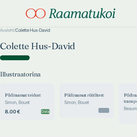
Avaleht
/
Colette Hus-David
Otsi täpsemalt
Otsi täpsemalt
Colette Hus-David
Illustraatorina
(
6
)
Illustraatorina
Pildiraamat toidust
Pildiraamat rüütlitest
Pildir
transp
Simon, Bouet
Simon, Bouet
Beaumo
Otsas
8.00 €
Osta