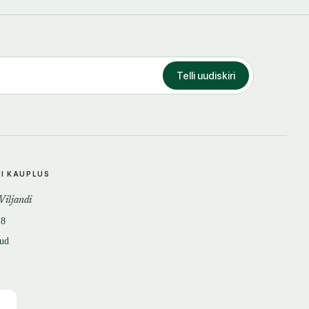
Telli uudiskiri
DI KAUPLUS
 Viljandi
18
tud