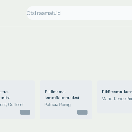
aamat
Pildiraamat
Pildiraamat kuns
ordist
lemmikloomadest
Marie-Reneé Pi
nt, Guilloret
Patricia Reinig
Otsas
Otsas