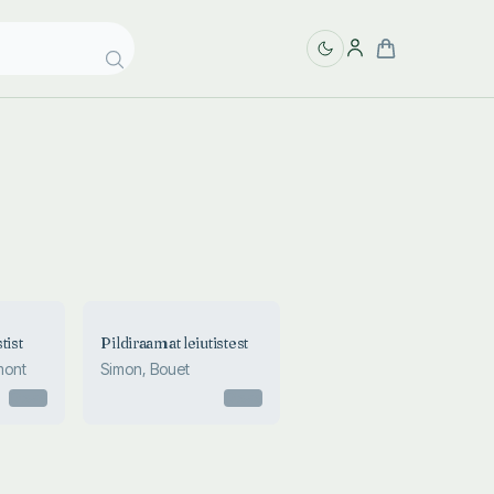
tist
Pildiraamat leiutistest
mont
Simon, Bouet
Otsas
Otsas