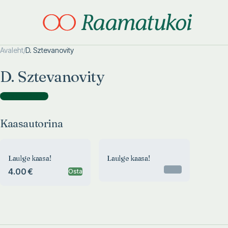
Avaleht
/
D. Sztevanovity
Otsi täpsemalt
Otsi täpsemalt
D. Sztevanovity
Kaasautorina
(
2
)
Kaasautorina
Laulge kaasa!
Laulge kaasa!
Otsas
4.00 €
Osta