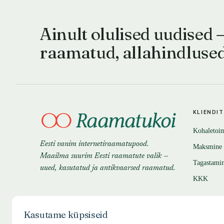
Ainult olulised uudised 
raamatud, allahindluse
KLIENDI
Kohaletoi
Eesti vanim internetiraamatupood.
Maksmine
Maailma suurim Eesti raamatute valik —
Tagastami
uued, kasutatud ja antikvaarsed raamatud.
KKK
Kasutame küpsiseid