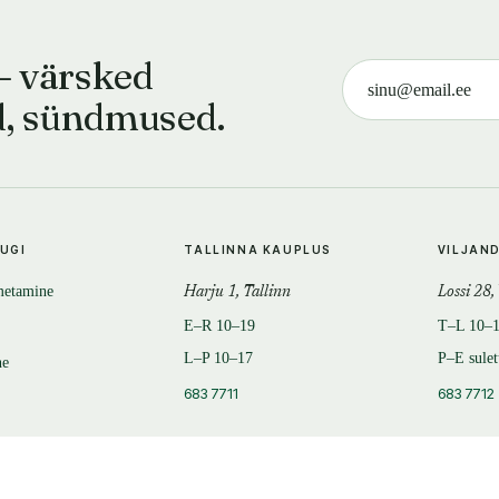
— värsked
d, sündmused.
TUGI
TALLINNA KAUPLUS
VILJAN
metamine
Harju 1, Tallinn
Lossi 28,
E–R 10–19
T–L 10–
L–P 10–17
P–E sule
ne
683 7711
683 7712