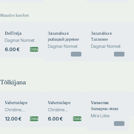
Muudes keeltes
Delfinija
Засыпайка в
Засыпайка в
рыбацкой деревне
Таллинне
Dagmar Normet
Dagmar Normet
Dagmar Normet
6.00 €
Osta
Otsas
Otsas
Tõlkijana
Vahetuslaps
Vahetuslaps
Vanaema
õunapuu otsas
Christine
Christine
Nöstlinger
Nöstlinger
Mira Lobe
12.00 €
6.00 €
Osta
Osta
Otsas