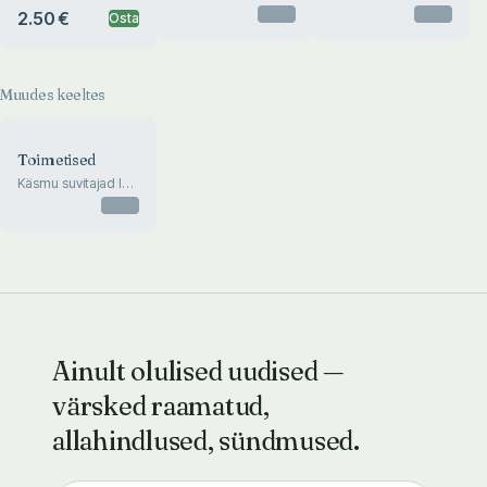
aegade. Artiklid,
kunstnik Salme
Otsas
Otsas
2.50 €
Osta
mälestused,
Reek
intervjuud
Muudes keeltes
Toimetised
Käsmu suvitajad läbi
aegade. Artiklid,
Otsas
mälestused,
intervjuud
Ainult olulised uudised —
värsked raamatud,
allahindlused, sündmused.