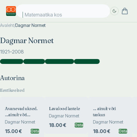
Matemaatika kosmo
Avaleht
/
Dagmar Normet
Täpsem
Täpsem
Dagmar Normet
otsing
otsing
1921
–2008
Autorina
(
22
)
Tõlkijana
(
6
)
Kaasautorina
(
6
)
Koostajana
(
3
)
Autorina
Eestikeelsed
Avanevad uksed.
Lavalood lastele
... ainult võti
...ainult võti
taskus
Dagmar Normet
taskus
Dagmar Normet
Dagmar Normet
18.00 €
Osta
15.00 €
18.00 €
Osta
Osta