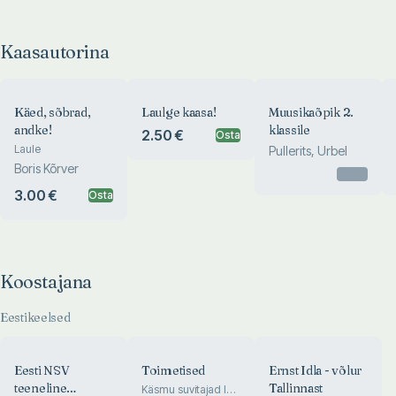
Kaasautorina
Käed, sõbrad,
Laulge kaasa!
Muusikaõpik 2.
andke!
klassile
2.50 €
Osta
Laule
Pullerits, Urbel
Boris Kõrver
Otsas
3.00 €
Osta
Koostajana
Eestikeelsed
Eesti NSV
Toimetised
Ernst Idla - võlur
teeneline
Tallinnast
Käsmu suvitajad läbi