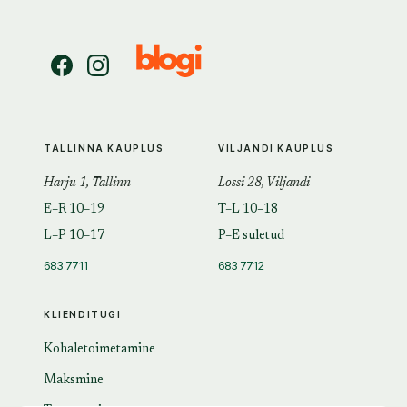
TALLINNA KAUPLUS
VILJANDI KAUPLUS
Harju 1, Tallinn
Lossi 28, Viljandi
E–R 10–19
T–L 10–18
L–P 10–17
P–E suletud
683 7711
683 7712
KLIENDITUGI
Kohaletoimetamine
Maksmine