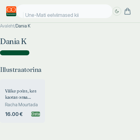
Une-Mati eelviimased kiik
Avaleht
/
Dania K
Täpsem
Täpsem
Dania K
otsing
otsing
Illustraatorina
(
1
)
Illustraatorina
Väike poiss, kes
kaotas oma
rõõmu
Racha Mourtada
16.00 €
Osta