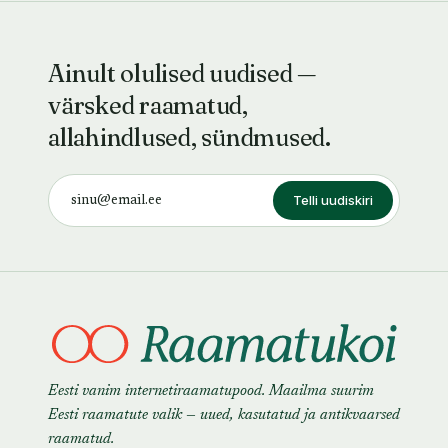
Ainult olulised uudised —
värsked raamatud,
allahindlused, sündmused.
Telli uudiskiri
Eesti vanim internetiraamatupood. Maailma suurim
Eesti raamatute valik — uued, kasutatud ja antikvaarsed
raamatud.