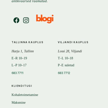
antikvaarsed raamatud.
TALLINNA KAUPLUS
VILJANDI KAUPLUS
Harju 1, Tallinn
Lossi 28, Viljandi
E–R 10–19
T–L 10–18
L–P 10–17
P–E suletud
683 7711
683 7712
KLIENDITUGI
Kohaletoimetamine
Maksmine