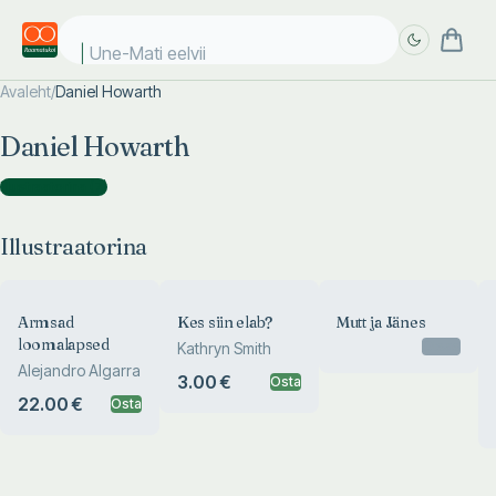
Une-Mati eelviim
Avaleht
/
Daniel Howarth
Täpsem
Täpsem
Daniel Howarth
otsing
otsing
Illustraatorina
(
7
)
Illustraatorina
Armsad
Kes siin elab?
Mutt ja Jänes
loomalapsed
Otsas
Kathryn Smith
Alejandro Algarra
3.00 €
Osta
22.00 €
Osta