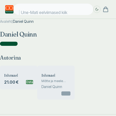
Une-Mati eelviimased kiiks
Avaleht
/
Daniel Quinn
Täpsem
Täpsem
Daniel Quinn
otsing
otsing
Autorina
(
2
)
Autorina
Ishmael
Ishmael
Mõtte ja meele
21.00 €
Osta
rännak
Daniel Quinn
Otsas