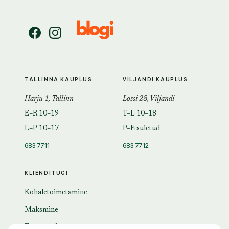
TALLINNA KAUPLUS
VILJANDI KAUPLUS
Harju 1, Tallinn
Lossi 28, Viljandi
E–R 10–19
T–L 10–18
L–P 10–17
P–E suletud
683 7711
683 7712
KLIENDITUGI
Kohaletoimetamine
Maksmine
Tagastamine