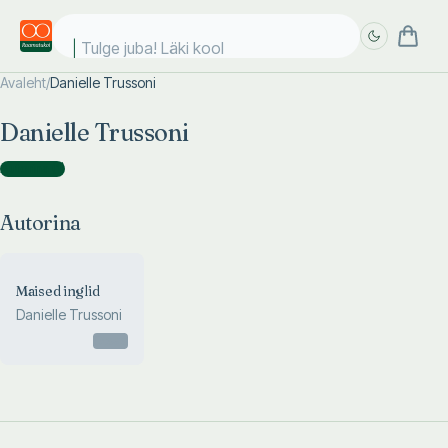
Tulge juba! Läki kooli
Avaleht
/
Danielle Trussoni
Täpsem
Täpsem
Danielle Trussoni
otsing
otsing
Autorina
(
1
)
Autorina
Maised inglid
Danielle Trussoni
Otsas