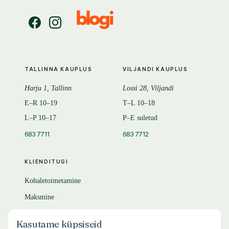
TALLINNA KAUPLUS
VILJANDI KAUPLUS
Harju 1, Tallinn
Lossi 28, Viljandi
E–R 10–19
T–L 10–18
L–P 10–17
P–E suletud
683 7711
683 7712
KLIENDITUGI
Kohaletoimetamine
Maksmine
Tagastamine
Kasutame küpsiseid