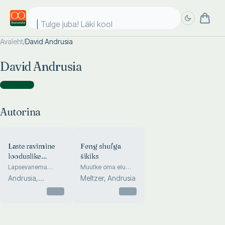
Tulge juba! Läki kooli
Avaleht
/
David Andrusia
Täpsem
Täpsem
David Andrusia
otsing
otsing
Autorina
(
2
)
Autorina
Laste ravimine
Feng shui'ga
looduslike
šikiks
vahenditega
Lapsevanema
Muutke oma elu
teejuht
julgelt ja stiilselt
Andrusia,
Meltzer, Andrusia
ravimtaimede ning
Candee
levinud haiguste ja
Otsas
Otsas
vigastuste puhul
kasutatavate
loodusravimite
juurde