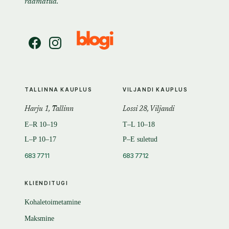
raamatud.
TALLINNA KAUPLUS
VILJANDI KAUPLUS
Harju 1, Tallinn
Lossi 28, Viljandi
E–R 10–19
T–L 10–18
L–P 10–17
P–E suletud
683 7711
683 7712
KLIENDITUGI
Kohaletoimetamine
Maksmine