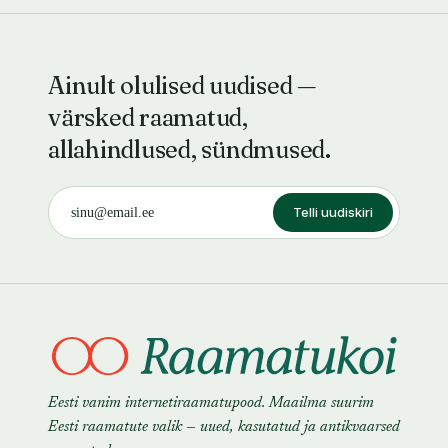
Ainult olulised uudised —
värsked raamatud,
allahindlused, sündmused.
Telli uudiskiri
Eesti vanim internetiraamatupood. Maailma suurim
Eesti raamatute valik — uued, kasutatud ja antikvaarsed