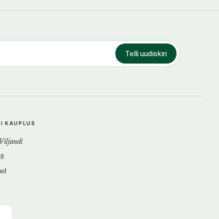
Telli uudiskiri
DI KAUPLUS
 Viljandi
18
tud