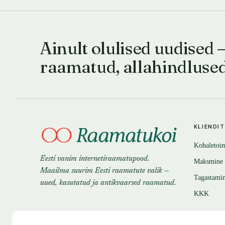
Ainult olulised uudised 
raamatud, allahindluse
KLIENDI
Kohaletoi
Eesti vanim internetiraamatupood.
Maksmine
Maailma suurim Eesti raamatute valik —
Tagastami
uued, kasutatud ja antikvaarsed raamatud.
KKK