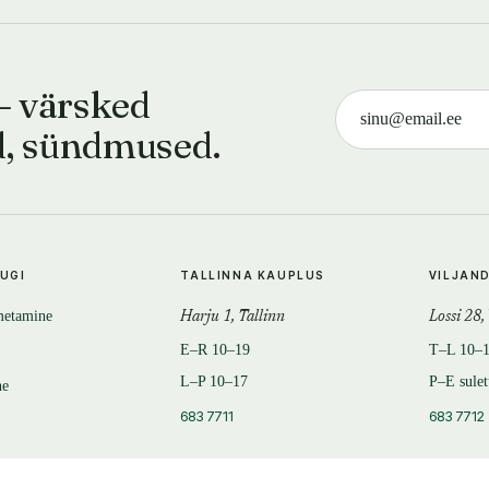
— värsked
d, sündmused.
TUGI
TALLINNA KAUPLUS
VILJAN
metamine
Harju 1, Tallinn
Lossi 28,
E–R 10–19
T–L 10–
L–P 10–17
P–E sule
ne
683 7711
683 7712