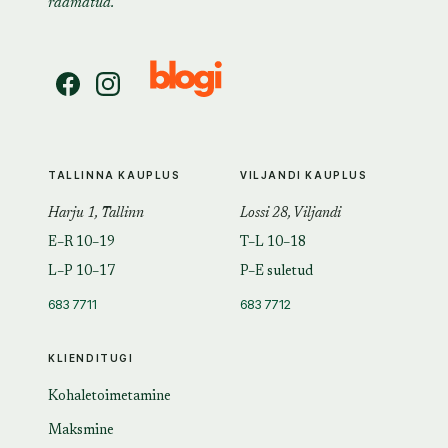
raamatud.
TALLINNA KAUPLUS
VILJANDI KAUPLUS
Harju 1, Tallinn
Lossi 28, Viljandi
E–R 10–19
T–L 10–18
L–P 10–17
P–E suletud
683 7711
683 7712
KLIENDITUGI
Kohaletoimetamine
Maksmine