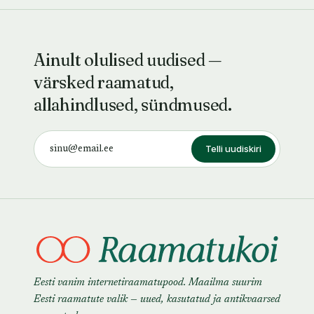
Ainult olulised uudised —
värsked raamatud,
allahindlused, sündmused.
Telli uudiskiri
Eesti vanim internetiraamatupood. Maailma suurim
Eesti raamatute valik — uued, kasutatud ja antikvaarsed