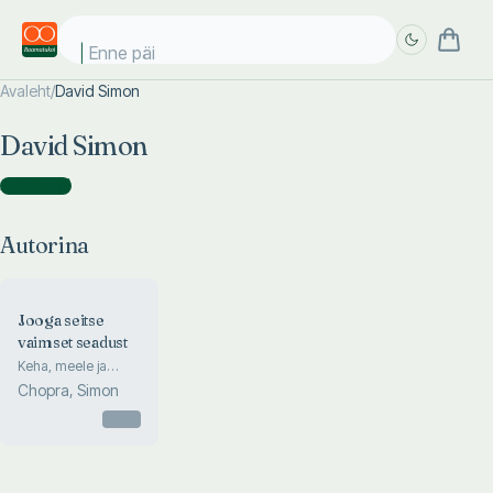
Enne päik
Avaleht
/
David Simon
Täpsem
Täpsem
David Simon
otsing
otsing
Autorina
(
1
)
Autorina
Jooga seitse
vaimset seadust
Keha, meele ja
vaimu tervendamise
Chopra, Simon
käsiraamat
Otsas