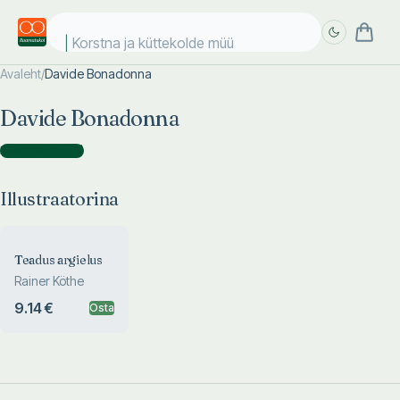
Korstna ja küttekolde müür
Avaleht
/
Davide Bonadonna
Täpsem
Täpsem
Davide Bonadonna
otsing
otsing
Illustraatorina
(
1
)
Illustraatorina
Teadus argielus
Rainer Köthe
9.14 €
Osta