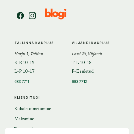
TALLINNA KAUPLUS
VILJANDI KAUPLUS
Harju 1, Tallinn
Lossi 28, Viljandi
E–R 10–19
T–L 10–18
L–P 10–17
P–E suletud
683 7711
683 7712
KLIENDITUGI
Kohaletoimetamine
Maksmine
Tagastamine