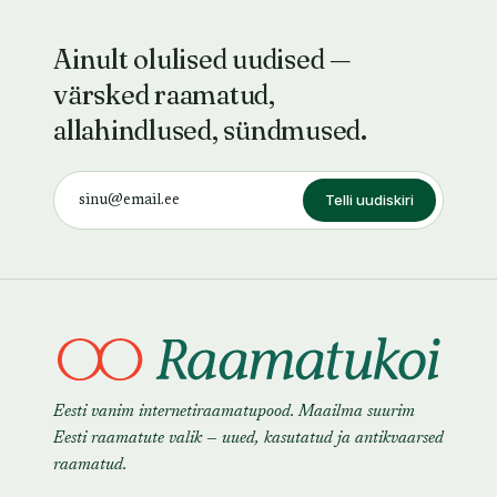
Ainult olulised uudised —
värsked raamatud,
allahindlused, sündmused.
Telli uudiskiri
Eesti vanim internetiraamatupood. Maailma suurim
Eesti raamatute valik — uued, kasutatud ja antikvaarsed
raamatud.