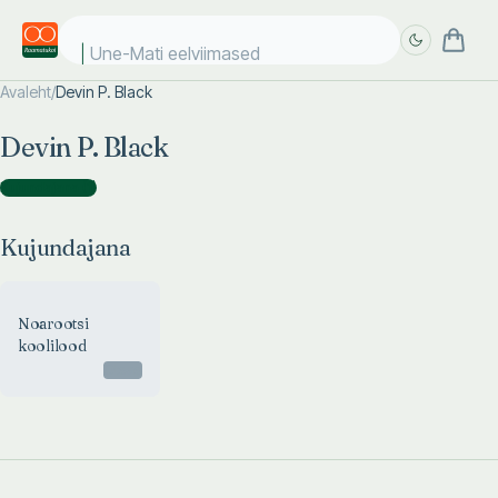
Une-Mati eelviimased
Avaleht
/
Devin P. Black
Täpsem
Täpsem
Devin P. Black
otsing
otsing
Kujundajana
(
1
)
Kujundajana
Noarootsi
koolilood
Otsas