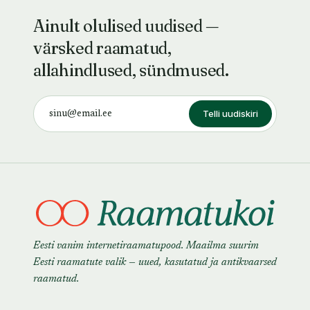
Ainult olulised uudised —
värsked raamatud,
allahindlused, sündmused.
Telli uudiskiri
Eesti vanim internetiraamatupood. Maailma suurim
Eesti raamatute valik — uued, kasutatud ja antikvaarsed
raamatud.