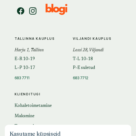
TALLINNA KAUPLUS
VILJANDI KAUPLUS
Harju 1, Tallinn
Lossi 28, Viljandi
E–R 10–19
T–L 10–18
L–P 10–17
P–E suletud
683 7711
683 7712
KLIENDITUGI
Kohaletoimetamine
Maksmine
Tagastamine
Kasutame küpsiseid