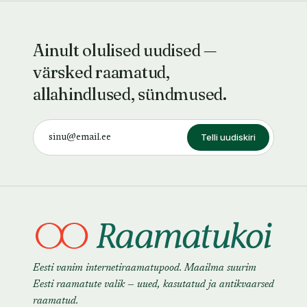
Ainult olulised uudised —
värsked raamatud,
allahindlused, sündmused.
Telli uudiskiri
Eesti vanim internetiraamatupood. Maailma suurim
Eesti raamatute valik — uued, kasutatud ja antikvaarsed
raamatud.