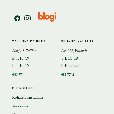
TALLINNA KAUPLUS
VILJANDI KAUPLUS
Harju 1, Tallinn
Lossi 28, Viljandi
E–R 10–19
T–L 10–18
L–P 10–17
P–E suletud
683 7711
683 7712
KLIENDITUGI
Kohaletoimetamine
Maksmine