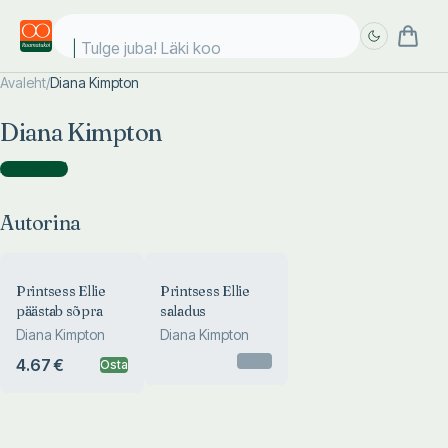
Tulge juba! Läki kool
Avaleht
/
Diana Kimpton
Täpsem
Täpsem
Diana Kimpton
otsing
otsing
Autorina
(
2
)
Autorina
Printsess Ellie
Printsess Ellie
päästab sõpra
saladus
Diana Kimpton
Diana Kimpton
Otsas
4.67 €
Osta