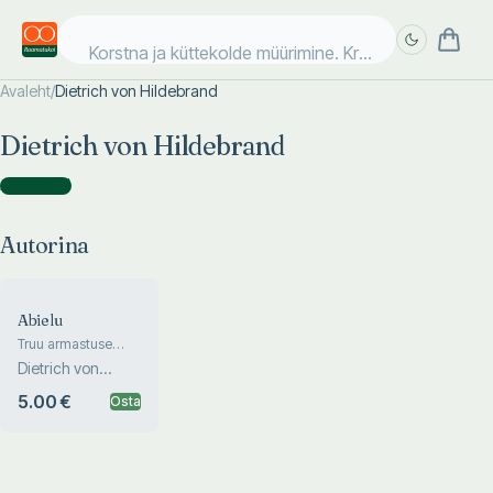
Korstna ja küttekolde müürimine. Krohvimine. P
Avaleht
/
Dietrich von Hildebrand
Täpsem
Täpsem
Dietrich von Hildebrand
otsing
otsing
Autorina
(
1
)
Autorina
Abielu
Truu armastuse
müsteerium
Dietrich von
Hildebrand
5.00 €
Osta