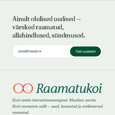
Ainult olulised uudised —
värsked raamatud,
allahindlused, sündmused.
Telli uudiskiri
Eesti vanim internetiraamatupood. Maailma suurim
Eesti raamatute valik — uued, kasutatud ja antikvaarsed
raamatud.