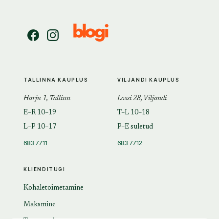
TALLINNA KAUPLUS
VILJANDI KAUPLUS
Harju 1, Tallinn
Lossi 28, Viljandi
E–R 10–19
T–L 10–18
L–P 10–17
P–E suletud
683 7711
683 7712
KLIENDITUGI
Kohaletoimetamine
Maksmine