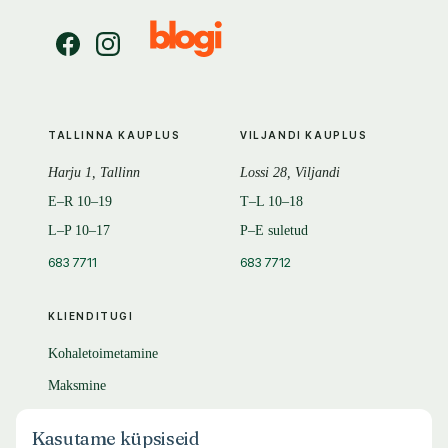
TALLINNA KAUPLUS
VILJANDI KAUPLUS
Harju 1, Tallinn
Lossi 28, Viljandi
E–R 10–19
T–L 10–18
L–P 10–17
P–E suletud
683 7711
683 7712
KLIENDITUGI
Kohaletoimetamine
Maksmine
Tagastamine
Kasutame küpsiseid