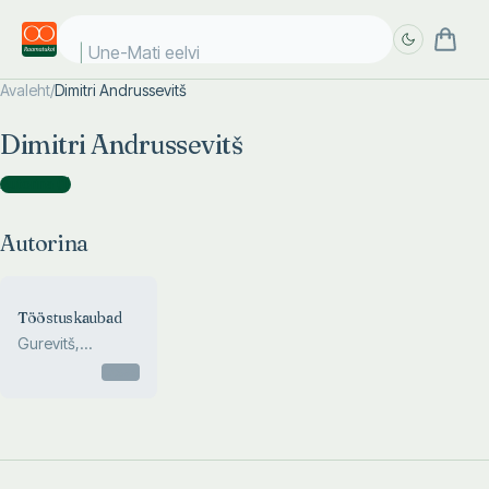
Une-Mati eelvii
Avaleht
/
Dimitri Andrussevitš
Täpsem
Täpsem
Dimitri Andrussevitš
otsing
otsing
Autorina
(
1
)
Autorina
Tööstuskaubad
Gurevitš,
Andrussevitš
Otsas