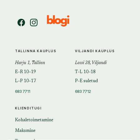
TALLINNA KAUPLUS
VILJANDI KAUPLUS
Harju 1, Tallinn
Lossi 28, Viljandi
E–R 10–19
T–L 10–18
L–P 10–17
P–E suletud
683 7711
683 7712
KLIENDITUGI
Kohaletoimetamine
Maksmine