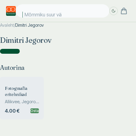
Mõmmiku suur vär
Avaleht
/
Dimitri Jegorov
Täpsem
Täpsem
Dimitri Jegorov
otsing
otsing
Autorina
(
1
)
Autorina
Fotograafia
eritehnikad
Allikvee, Jegorov,
Tarmula
4.00 €
Osta