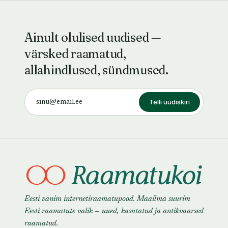
Ainult olulised uudised —
värsked raamatud,
allahindlused, sündmused.
Telli uudiskiri
Eesti vanim internetiraamatupood. Maailma suurim
Eesti raamatute valik — uued, kasutatud ja antikvaarsed
raamatud.