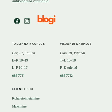
antikvaarsed raamatud.
TALLINNA KAUPLUS
VILJANDI KAUPLUS
Harju 1, Tallinn
Lossi 28, Viljandi
E–R 10–19
T–L 10–18
L–P 10–17
P–E suletud
683 7711
683 7712
KLIENDITUGI
Kohaletoimetamine
Maksmine