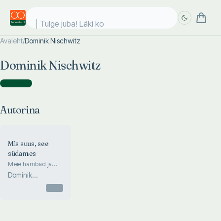
Tulge juba! Läki koo
Avaleht
/
Dominik Nischwitz
Täpsem
Täpsem
Dominik Nischwitz
otsing
otsing
Autorina
(
1
)
Autorina
Mis suus, see
südames
Meie hambad ja
nende tähtsus kogu
Dominik
keha tervisele
Nischwitz
Otsas