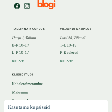
TALLINNA KAUPLUS
VILJANDI KAUPLUS
Harju 1, Tallinn
Lossi 28, Viljandi
E–R 10–19
T–L 10–18
L–P 10–17
P–E suletud
683 7711
683 7712
KLIENDITUGI
Kohaletoimetamine
Maksmine
Tagastamine
Kasutame küpsiseid
KKK