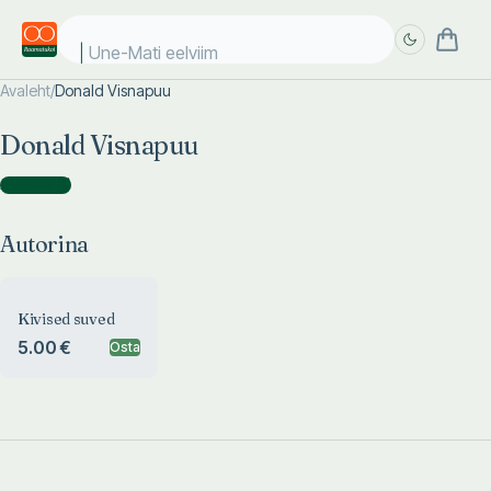
Une-Mati eelviima
Avaleht
/
Donald Visnapuu
Täpsem
Täpsem
Donald Visnapuu
otsing
otsing
Autorina
(
1
)
Autorina
Kivised suved
5.00 €
Osta