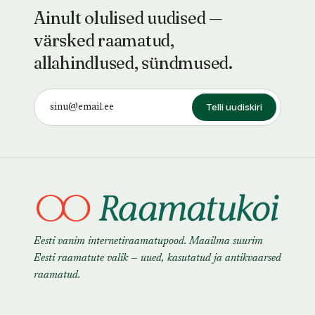
Ainult olulised uudised —
värsked raamatud,
allahindlused, sündmused.
Telli uudiskiri
Eesti vanim internetiraamatupood. Maailma suurim
Eesti raamatute valik — uued, kasutatud ja antikvaarsed
raamatud.