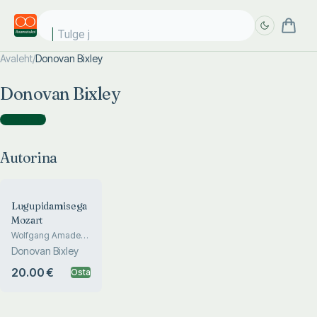
Tulge ju
Avaleht
/
Donovan Bixley
Täpsem
Täpsem
Donovan Bixley
otsing
otsing
Autorina
(
1
)
Autorina
Lugupidamisega
Mozart
Wolfgang Amadeus
Mozarti Imeline
Donovan Bixley
Maailm
20.00 €
Osta