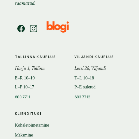
raamatud.
TALLINNA KAUPLUS
VILJANDI KAUPLUS
Harju 1, Tallinn
Lossi 28, Viljandi
E–R 10–19
T–L 10–18
L–P 10–17
P–E suletud
683 7711
683 7712
KLIENDITUGI
Kohaletoimetamine
Maksmine