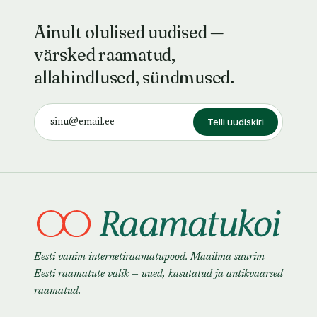
Ainult olulised uudised —
värsked raamatud,
allahindlused, sündmused.
Telli uudiskiri
Eesti vanim internetiraamatupood. Maailma suurim
Eesti raamatute valik — uued, kasutatud ja antikvaarsed
raamatud.