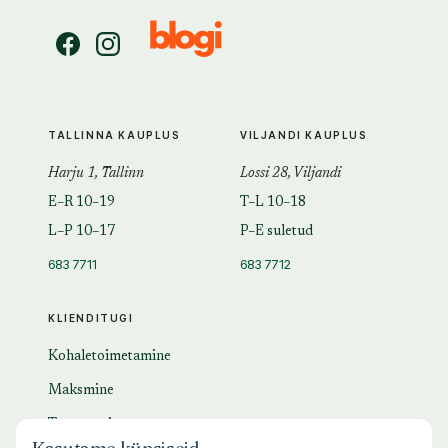
TALLINNA KAUPLUS
VILJANDI KAUPLUS
Harju 1, Tallinn
Lossi 28, Viljandi
E–R 10–19
T–L 10–18
L–P 10–17
P–E suletud
683 7711
683 7712
KLIENDITUGI
Kohaletoimetamine
Maksmine
Tagastamine