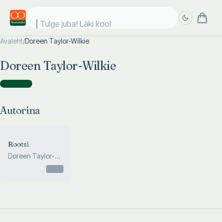
Tulge juba! Läki kooli
Avaleht
/
Doreen Taylor-Wilkie
Täpsem
Täpsem
Doreen Taylor-Wilkie
otsing
otsing
Autorina
(
1
)
Autorina
Rootsi
Doreen Taylor-
Wilkie
Otsas