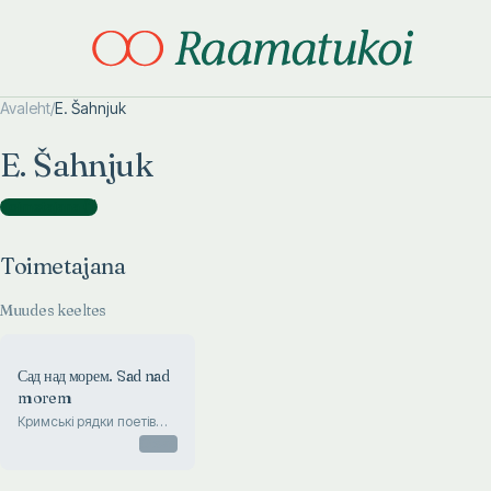
Avaleht
/
E. Šahnjuk
Otsi täpsemalt
Otsi täpsemalt
E. Šahnjuk
Toimetajana
(
1
)
Toimetajana
Muudes keeltes
Сад над морем. Sad nad
morem
Кримськi рядки поетiв
братнiх республiк
Otsas