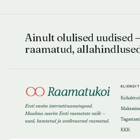
Ainult olulised uudised 
raamatud, allahindluse
KLIENDI
Kohaleto
Eesti vanim internetiraamatupood.
Maksmin
Maailma suurim Eesti raamatute valik —
Tagastam
uued, kasutatud ja antikvaarsed raamatud.
KKK