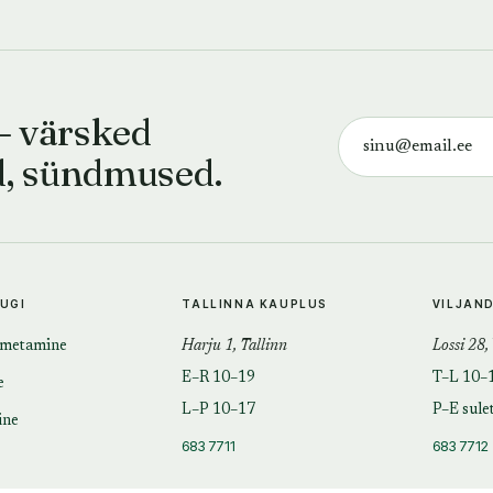
— värsked
d, sündmused.
TUGI
TALLINNA KAUPLUS
VILJAN
imetamine
Harju 1, Tallinn
Lossi 28,
E–R 10–19
T–L 10–
e
L–P 10–17
P–E sule
ine
683 7711
683 7712