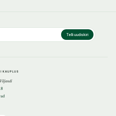
Telli uudiskiri
DI KAUPLUS
 Viljandi
18
tud