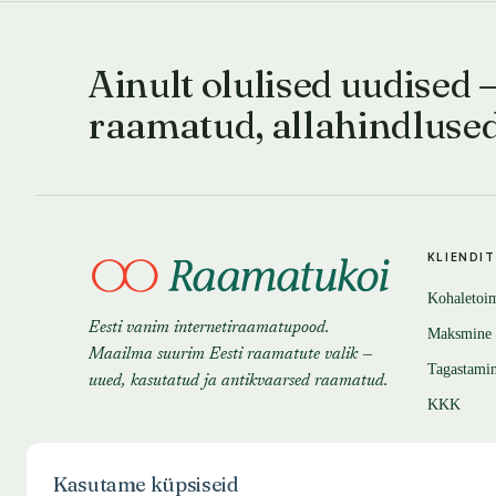
Ainult olulised uudised 
raamatud, allahindluse
KLIENDI
Kohaletoi
Eesti vanim internetiraamatupood.
Maksmine
Maailma suurim Eesti raamatute valik —
Tagastami
uued, kasutatud ja antikvaarsed raamatud.
KKK
Kasutame küpsiseid