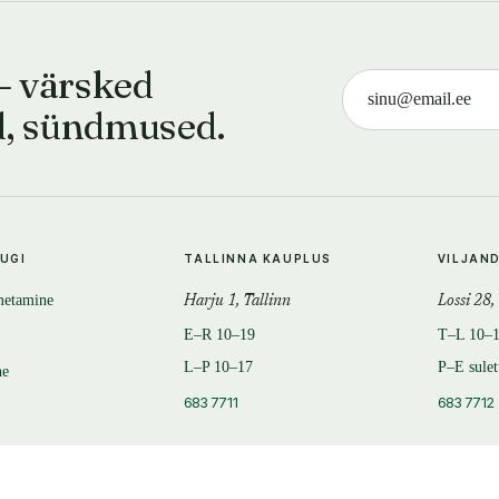
— värsked
d, sündmused.
TUGI
TALLINNA KAUPLUS
VILJAN
metamine
Harju 1, Tallinn
Lossi 28,
E–R 10–19
T–L 10–
L–P 10–17
P–E sule
ne
683 7711
683 7712