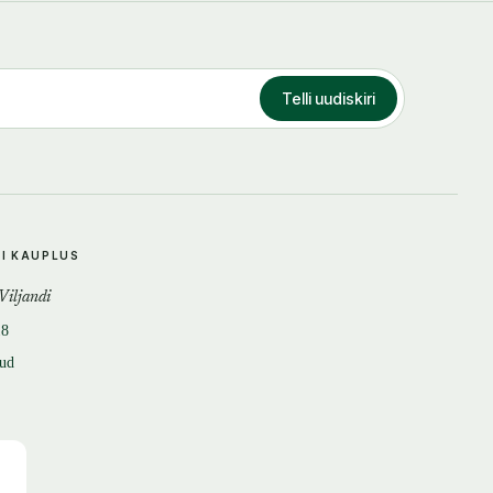
Telli uudiskiri
DI KAUPLUS
 Viljandi
18
tud