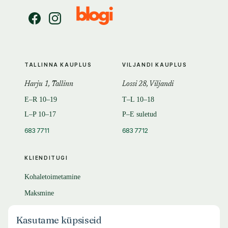
TALLINNA KAUPLUS
VILJANDI KAUPLUS
Harju 1, Tallinn
Lossi 28, Viljandi
E–R 10–19
T–L 10–18
L–P 10–17
P–E suletud
683 7711
683 7712
KLIENDITUGI
Kohaletoimetamine
Maksmine
Tagastamine
Kasutame küpsiseid
KKK