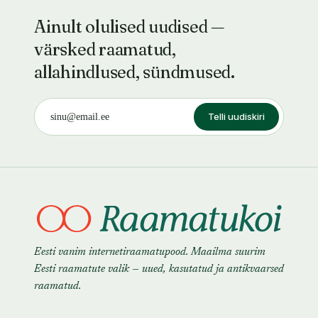
Ainult olulised uudised —
värsked raamatud,
allahindlused, sündmused.
Telli uudiskiri
Eesti vanim internetiraamatupood. Maailma suurim
Eesti raamatute valik — uued, kasutatud ja antikvaarsed
raamatud.