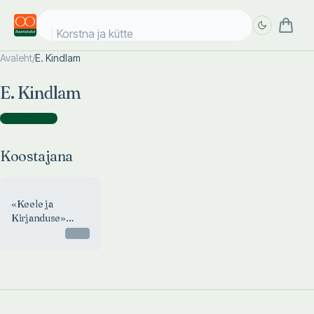
Korstna ja küttek
Avaleht
/
E. Kindlam
Täpsem
Täpsem
E. Kindlam
otsing
otsing
Koostajana
(
1
)
Koostajana
«Keele ja
Kirjanduse»
koondregistrid
Otsas
1958-1967