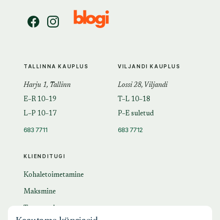
TALLINNA KAUPLUS
VILJANDI KAUPLUS
Harju 1, Tallinn
Lossi 28, Viljandi
E–R 10–19
T–L 10–18
L–P 10–17
P–E suletud
683 7711
683 7712
KLIENDITUGI
Kohaletoimetamine
Maksmine
Tagastamine