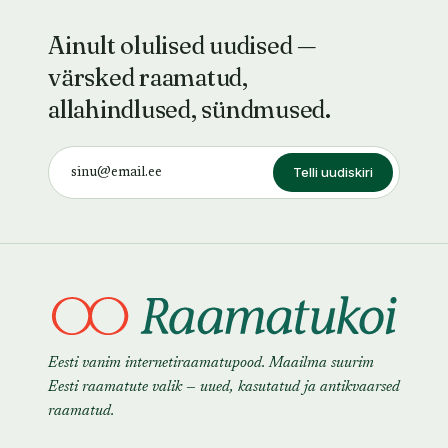
Ainult olulised uudised —
värsked raamatud,
allahindlused, sündmused.
Telli uudiskiri
Eesti vanim internetiraamatupood. Maailma suurim
Eesti raamatute valik — uued, kasutatud ja antikvaarsed
raamatud.