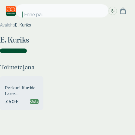
Enne päik
Avaleht
/
E. Kuriks
Täpsem
Täpsem
E. Kuriks
otsing
otsing
Toimetajana
(
1
)
Toimetajana
Porkuni Kurtide
Laste
Internaatkooli
7.50 €
Osta
almanahh