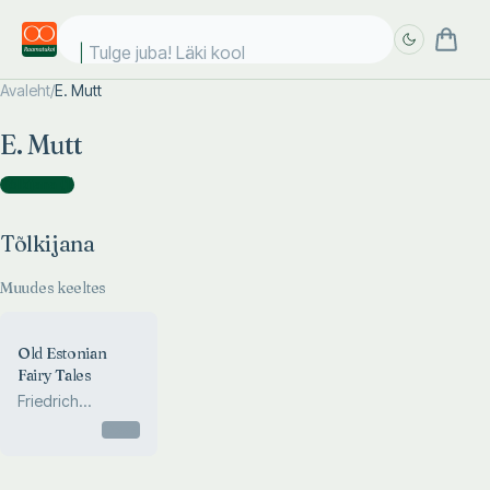
Tulge juba! Läki kooli
Avaleht
/
E. Mutt
Täpsem
Täpsem
E. Mutt
otsing
otsing
Tõlkijana
(
1
)
Tõlkijana
Muudes keeltes
Old Estonian
Fairy Tales
Friedrich
Reinhold
Otsas
Kreutzwald