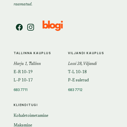
raamatud.
TALLINNA KAUPLUS
VILJANDI KAUPLUS
Harju 1, Tallinn
Lossi 28, Viljandi
E–R 10–19
T–L 10–18
L–P 10–17
P–E suletud
683 7711
683 7712
KLIENDITUGI
Kohaletoimetamine
Maksmine