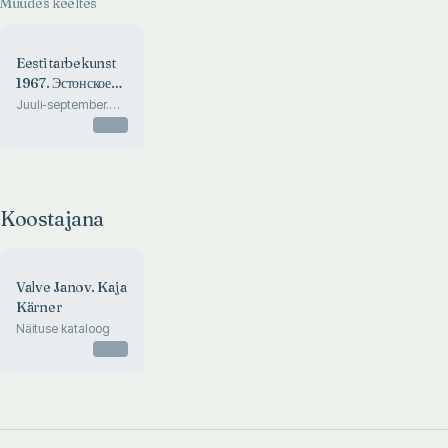
Muudes keeltes
Eesti tarbekunst
1967. Эстонское
прикладное
Juuli-september.
Июль-сентябрь
искусство
Otsas
Koostajana
Valve Janov. Kaja
Kärner
Näituse kataloog
Otsas