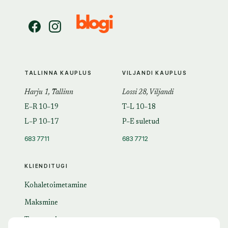
TALLINNA KAUPLUS
VILJANDI KAUPLUS
Harju 1, Tallinn
Lossi 28, Viljandi
E–R 10–19
T–L 10–18
L–P 10–17
P–E suletud
683 7711
683 7712
KLIENDITUGI
Kohaletoimetamine
Maksmine
Tagastamine