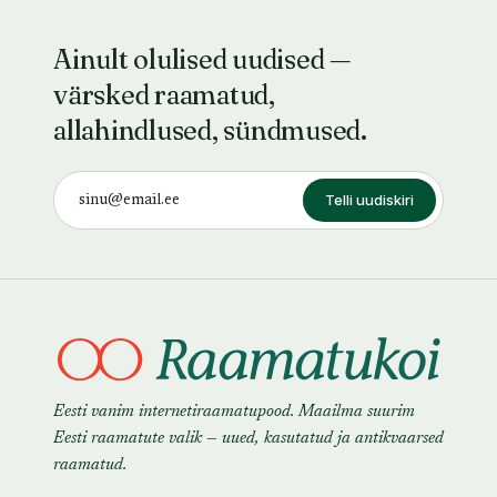
Ainult olulised uudised —
värsked raamatud,
allahindlused, sündmused.
Telli uudiskiri
Eesti vanim internetiraamatupood. Maailma suurim
Eesti raamatute valik — uued, kasutatud ja antikvaarsed
raamatud.