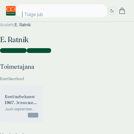
Tulge juba!
Avaleht
/
E. Ratnik
Täpsem
Täpsem
E. Ratnik
otsing
otsing
Toimetajana
(
1
)
Koostajana
(
1
)
Toimetajana
Eestikeelsed
Eesti tarbekunst
1967. Эстонское
прикладное
Juuli-september.
Июль-сентябрь
искусство
Otsas