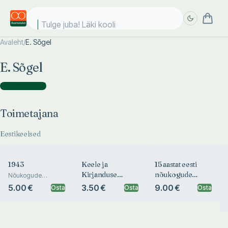
Tulge juba! Läki kooli!
Avaleht
/
E. Sõgel
Täpsem
Täpsem
E. Sõgel
otsing
otsing
Toimetajana
(
5
)
Toimetajana
Eestikeelsed
1943
Keele ja
15 aastat eesti
Kirjanduse
nõukogude
Nõukogude
Telegraafiagentuuri
Instituut
kirjandust
5.00 €
3.50 €
9.00 €
Osta
Osta
Osta
teadaandeid,
rindereportaaže,
fotosid ja
kirjandusteoseid
Suure Isamaasõja