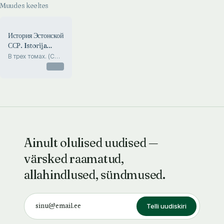
kolmandast aastast
Muudes keeltes
История Эстонской
ССР. Istorija
Estonskoi SSR
В трех томах. (С
марта 1917 года до
Otsas
начала 50-х годов)
Ainult olulised uudised —
värsked raamatud,
allahindlused, sündmused.
Telli uudiskiri