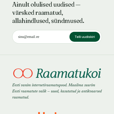
Ainult olulised uudised —
värsked raamatud,
allahindlused, sündmused.
Telli uudiskiri
Eesti vanim internetiraamatupood. Maailma suurim
Eesti raamatute valik — uued, kasutatud ja antikvaarsed
raamatud.