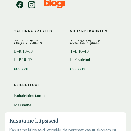
TALLINNA KAUPLUS
VILJANDI KAUPLUS
Harju 1, Tallinn
Lossi 28, Viljandi
E–R 10–19
T–L 10–18
L–P 10–17
P–E suletud
683 7711
683 7712
KLIENDITUGI
Kohaletoimetamine
Maksmine
Tagastamine
Kasutame küpsiseid
KKK
Kasutame küpsiseid, et pakkuda paremat kasutuskogemust,