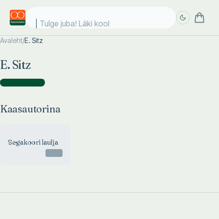
Tulge juba! Läki kooli
Avaleht
/
E. Sitz
Täpsem
Täpsem
E. Sitz
otsing
otsing
Kaasautorina
(
1
)
Kaasautorina
Segakoori laulja
Otsas