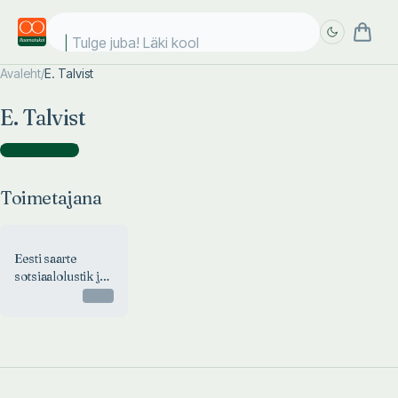
Tulge juba! Läki kooli
Avaleht
/
E. Talvist
Täpsem
Täpsem
E. Talvist
otsing
otsing
Toimetajana
(
1
)
Toimetajana
Eesti saarte
sotsiaalolustik ja
tegelased
Otsas