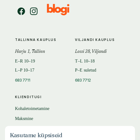
TALLINNA KAUPLUS
VILJANDI KAUPLUS
Harju 1, Tallinn
Lossi 28, Viljandi
E–R 10–19
T–L 10–18
L–P 10–17
P–E suletud
683 7711
683 7712
KLIENDITUGI
Kohaletoimetamine
Maksmine
Tagastamine
Kasutame küpsiseid
KKK