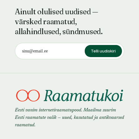
Ainult olulised uudised —
värsked raamatud,
allahindlused, sündmused.
Telli uudiskiri
Eesti vanim internetiraamatupood. Maailma suurim
Eesti raamatute valik — uued, kasutatud ja antikvaarsed
raamatud.