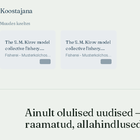
Koostajana
Muudes keeltes
The S. M. Kirov model
The S. M. Kirov model
collective fishery.
collective fishery.
Fisherei -
Fisherei -
Fisherei - Musterkolchos.
Fisherei - Musterkolchos.
S. M. Kirow.
S. M. Kirow.
Musterkolchos «S. M.
Musterkolchos «S. M.
Otsas
Otsas
Kirow»
Kirow»
Ainult olulised uudised 
raamatud, allahindluse