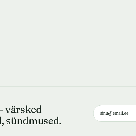
— värsked
d, sündmused.