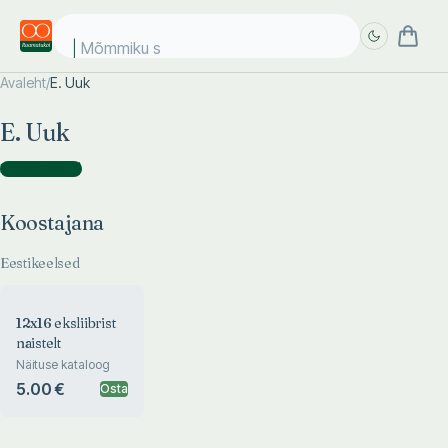
Mõmmiku su
Avaleht
/
E. Uuk
Täpsem
Täpsem
E. Uuk
otsing
otsing
Koostajana
(
1
)
Koostajana
Eestikeelsed
12x16 eksliibrist
naistelt
Näituse kataloog
5.00 €
Osta