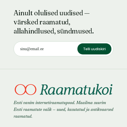
Ainult olulised uudised —
värsked raamatud,
allahindlused, sündmused.
Telli uudiskiri
Eesti vanim internetiraamatupood. Maailma suurim
Eesti raamatute valik — uued, kasutatud ja antikvaarsed
raamatud.