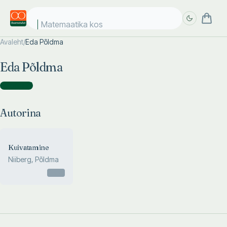
Matemaatika kosm
Avaleht
/
Eda Põldma
Täpsem
Täpsem
Eda Põldma
otsing
otsing
Autorina
(
1
)
Autorina
Kuivatamine
Niiberg, Põldma
Otsas