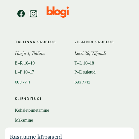
TALLINNA KAUPLUS
VILJANDI KAUPLUS
Harju 1, Tallinn
Lossi 28, Viljandi
E–R 10–19
T–L 10–18
L–P 10–17
P–E suletud
683 7711
683 7712
KLIENDITUGI
Kohaletoimetamine
Maksmine
Tagastamine
Kasutame küpsiseid