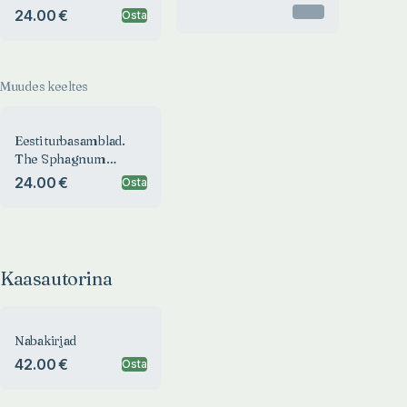
Estonia
Mosses of Estonia
Otsas
24.00 €
Osta
Muudes keeltes
Eesti turbasamblad.
The Sphagnum
Mosses of Estonia
24.00 €
Osta
Kaasautorina
Nabakirjad
42.00 €
Osta