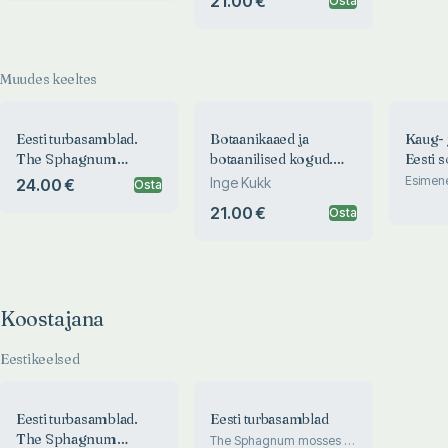
21.00 €
Osta
Muudes keeltes
Eesti turbasamblad.
Botaanikaaed ja
Kaug- j
The Sphagnum
botaanilised kogud.
Eesti s
Mosses of Estonia
Botanical Garden and
views 
Esimen
Inge Kukk
24.00 €
Osta
telmatog
Botanical Collections
pictur
21.00 €
Osta
book on
Estoni
Koostajana
Eestikeelsed
Eesti turbasamblad.
Eesti turbasamblad
The Sphagnum
The Sphagnum mosses of