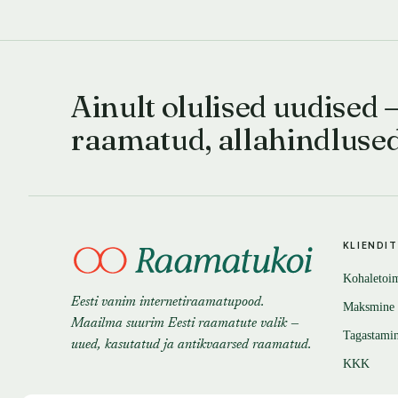
Ainult olulised uudised 
raamatud, allahindluse
KLIENDI
Kohaletoi
Eesti vanim internetiraamatupood.
Maksmine
Maailma suurim Eesti raamatute valik —
Tagastami
uued, kasutatud ja antikvaarsed raamatud.
KKK