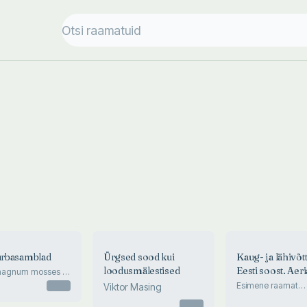
turbasamblad
Ürgsed sood kui
Kaug- ja lähivõt
loodusmälestised
Eesti soost. Aeri
hagnum mosses of
views and close
Otsas
Esimene raamat
Viktor Masing
telmatograafiast. T
pictures of 30
Otsas