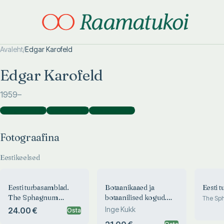
Avaleht
/
Edgar Karofeld
Otsi täpsemalt
Otsi täpsemalt
Edgar Karofeld
1959
–
Fotograafina
(
6
)
Koostajana
(
2
)
Kaasautorina
(
1
)
Fotograafina
Eestikeelsed
Eesti turbasamblad.
Botaanikaaed ja
Eesti 
The Sphagnum
botaanilised kogud.
The Sp
Estonia
Mosses of Estonia
Botanical Garden and
Inge Kukk
24.00 €
Osta
Botanical Collections