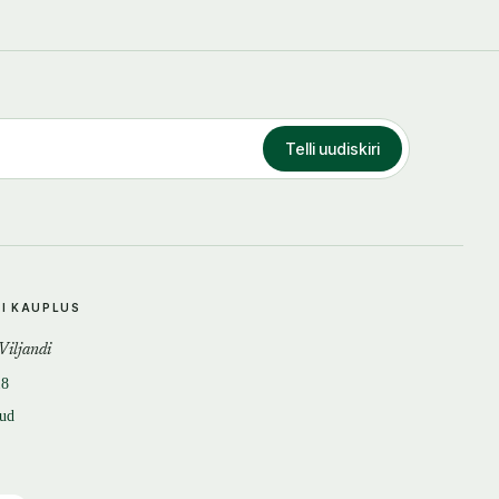
Telli uudiskiri
DI KAUPLUS
 Viljandi
18
tud