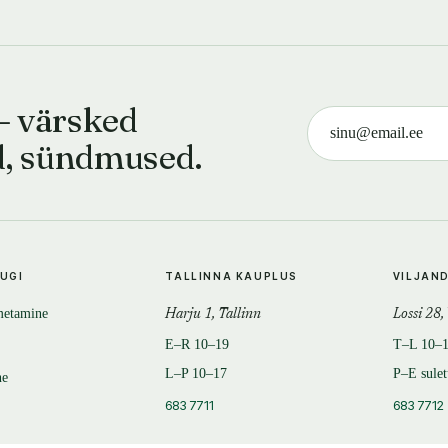
— värsked
d, sündmused.
TUGI
TALLINNA KAUPLUS
VILJAN
metamine
Harju 1, Tallinn
Lossi 28,
E–R 10–19
T–L 10–
L–P 10–17
P–E sule
ne
683 7711
683 7712