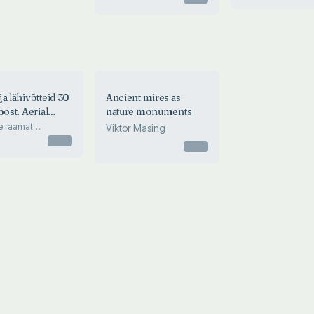
book on telmatog
Estonian mires
a lähivõtteid 30
Ancient mires as
oost. Aerial
nature monuments
and close-up
e raamat
Viktor Masing
raafiast. The first
es of 30
Otsas
Otsas
 telmatography
an mires