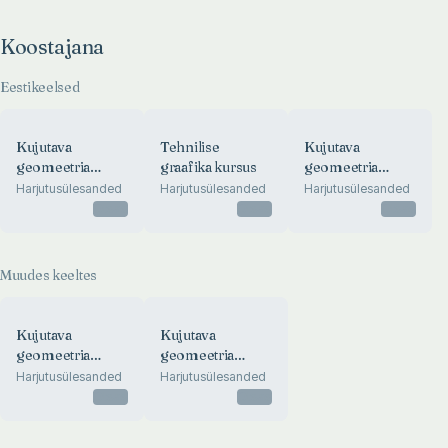
Koostajana
Eestikeelsed
Kujutava
Tehnilise
Kujutava
geomeetria
graafika kursus
geomeetria
üldkursus
üldkursus
Harjutusülesanded
Harjutusülesanded
Harjutusülesanded
Otsas
Otsas
Otsas
Muudes keeltes
Kujutava
Kujutava
geomeetria
geomeetria
üldkursus
üldkursus
Harjutusülesanded
Harjutusülesanded
Otsas
Otsas