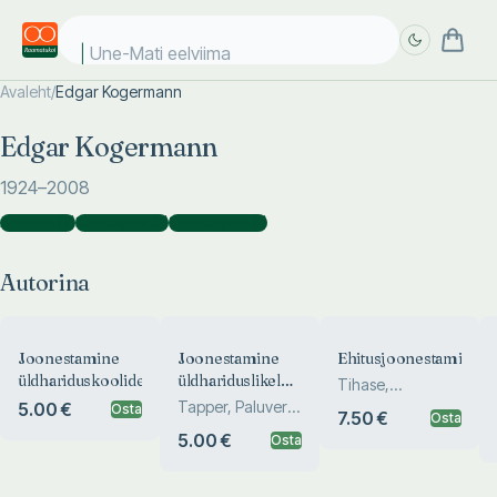
Une-Mati eelviimas
Avaleht
/
Edgar Kogermann
Täpsem
Täpsem
Edgar Kogermann
otsing
otsing
1924
–2008
Autorina
(
7
)
Koostajana
(
3
)
Toimetajana
(
1
)
Autorina
Joonestamine
Joonestamine
Ehitusjoonestamine
üldhariduskoolidele
üldhariduslikele
Tihase,
koolidele
Tapper, Paluver,
Kogermann,
5.00 €
Osta
7.50 €
Osta
Kogermann
Leppik
5.00 €
Osta