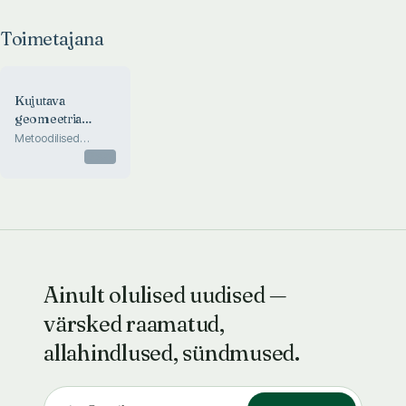
Toimetajana
Kujutava
geomeetria
üldkursus
Metoodilised
juhendid
Otsas
Ainult olulised uudised —
värsked raamatud,
allahindlused, sündmused.