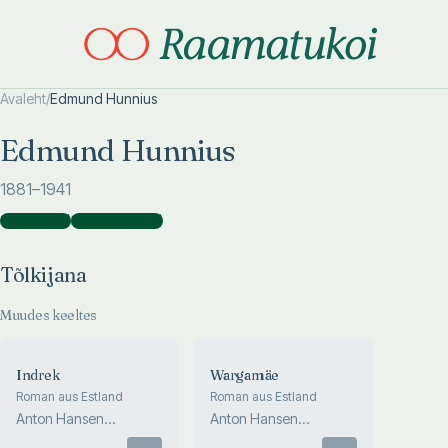
Avaleht
/
Edmund Hunnius
Otsi täpsemalt
Otsi täpsemalt
Edmund Hunnius
1881
–1941
Tõlkijana
(
2
)
Kaasautorina
(
1
)
Tõlkijana
Muudes keeltes
Indrek
Wargamäe
Roman aus Estland
Roman aus Estland
Anton Hansen
Anton Hansen
Tammsaare
Tammsaare
Otsas
Otsas