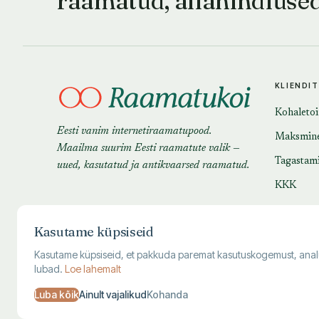
raamatud, allahindluse
KLIENDI
Kohaleto
Eesti vanim internetiraamatupood.
Maksmin
Maailma suurim Eesti raamatute valik —
Tagastam
uued, kasutatud ja antikvaarsed raamatud.
KKK
Kasutame küpsiseid
Kasutame küpsiseid, et pakkuda paremat kasutuskogemust, analüüsi
lubad.
Loe lahemalt
Luba kõik
Ainult vajalikud
Kohanda
© 1995–
2026
Kuutõrvaja OÜ · reg. 10463994