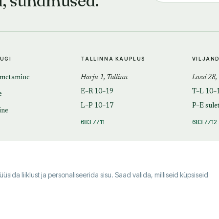
d, sündmused.
TUGI
TALLINNA KAUPLUS
VILJAN
imetamine
Harju 1, Tallinn
Lossi 28,
E–R 10–19
T–L 10–
e
L–P 10–17
P–E sule
ine
683 7711
683 7712
da liiklust ja personaliseerida sisu. Saad valida, milliseid küpsiseid