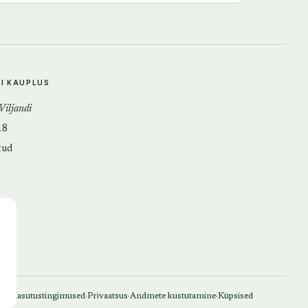
DI KAUPLUS
 Viljandi
18
tud
·
·
·
Kasutustingimused
Privaatsus
Andmete kustutamine
Küpsised