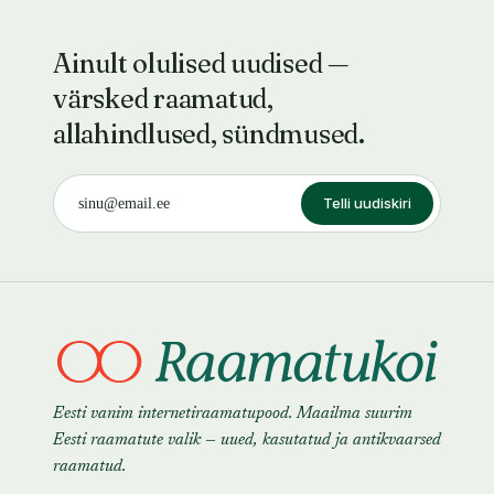
Ainult olulised uudised —
värsked raamatud,
allahindlused, sündmused.
Telli uudiskiri
Eesti vanim internetiraamatupood. Maailma suurim
Eesti raamatute valik — uued, kasutatud ja antikvaarsed
raamatud.