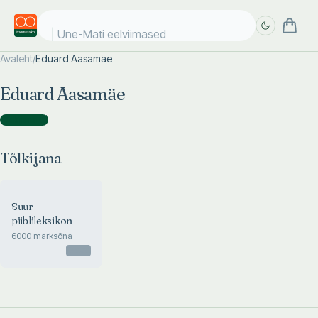
Une-Mati eelviimased k
Avaleht
/
Eduard Aasamäe
Täpsem
Täpsem
Eduard Aasamäe
otsing
otsing
Tõlkijana
(
1
)
Tõlkijana
Suur
piiblileksikon
6000 märksõna
Otsas