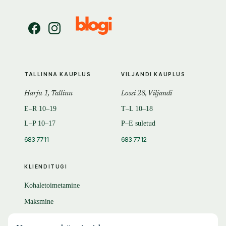
TALLINNA KAUPLUS
VILJANDI KAUPLUS
Harju 1, Tallinn
Lossi 28, Viljandi
E–R 10–19
T–L 10–18
L–P 10–17
P–E suletud
683 7711
683 7712
KLIENDITUGI
Kohaletoimetamine
Maksmine
Tagastamine