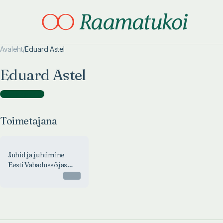
Avaleht
/
Eduard Astel
Otsi täpsemalt
Otsi täpsemalt
Eduard Astel
Toimetajana
(
1
)
Toimetajana
Juhid ja juhtimine
Eesti Vabadussõjas
1918-1920
Otsas