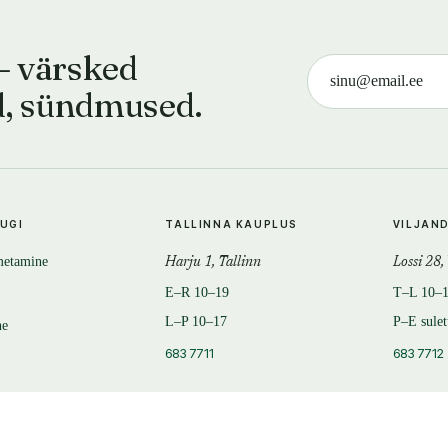
— värsked
d, sündmused.
TUGI
TALLINNA KAUPLUS
VILJAN
metamine
Harju 1, Tallinn
Lossi 28,
E–R 10–19
T–L 10–
L–P 10–17
P–E sule
ne
683 7711
683 7712