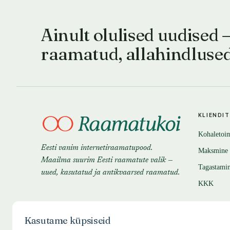
Ainult olulised uudised 
raamatud, allahindluse
KLIENDI
Kohaletoi
Eesti vanim internetiraamatupood.
Maksmine
Maailma suurim Eesti raamatute valik —
Tagastami
uued, kasutatud ja antikvaarsed raamatud.
KKK
Kasutame küpsiseid