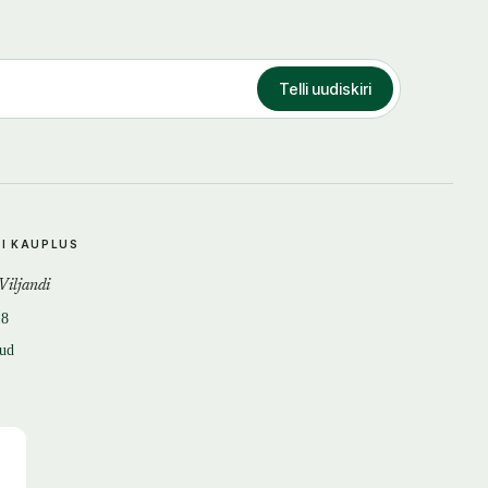
Telli uudiskiri
DI KAUPLUS
 Viljandi
18
tud