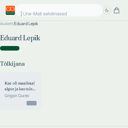
Une-Mati eelviimased k
Avaleht
/
Eduard Lepik
Täpsem
Täpsem
Eduard Lepik
otsing
otsing
Tõlkijana
(
1
)
Tõlkijana
Kas oli maailmal
algus ja kas tuleb
maailma lõpp
Grigori Gurev
Otsas