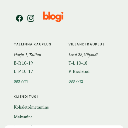
TALLINNA KAUPLUS
VILJANDI KAUPLUS
Harju 1, Tallinn
Lossi 28, Viljandi
E–R 10–19
T–L 10–18
L–P 10–17
P–E suletud
683 7711
683 7712
KLIENDITUGI
Kohaletoimetamine
Maksmine
Tagastamine