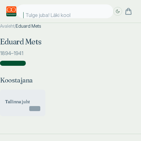
Tulge juba! Läki kooli
Avaleht
/
Eduard Mets
Täpsem
Täpsem
Eduard Mets
otsing
otsing
1894
–1941
Koostajana
(
1
)
Koostajana
Tallinna juht
Otsas