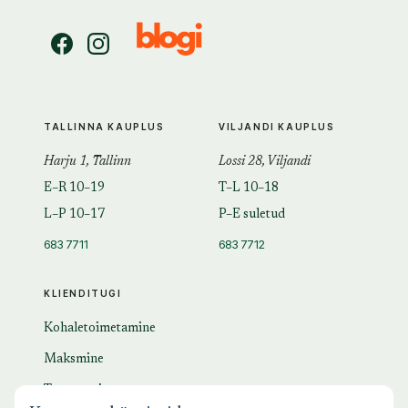
TALLINNA KAUPLUS
VILJANDI KAUPLUS
Harju 1, Tallinn
Lossi 28, Viljandi
E–R 10–19
T–L 10–18
L–P 10–17
P–E suletud
683 7711
683 7712
KLIENDITUGI
Kohaletoimetamine
Maksmine
Tagastamine