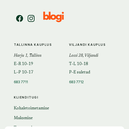
TALLINNA KAUPLUS
VILJANDI KAUPLUS
Harju 1, Tallinn
Lossi 28, Viljandi
E–R 10–19
T–L 10–18
L–P 10–17
P–E suletud
683 7711
683 7712
KLIENDITUGI
Kohaletoimetamine
Maksmine
Tagastamine