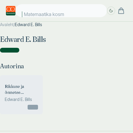
Matemaatika kosmo
Avaleht
/
Edward E. Bills
Täpsem
Täpsem
Edward E. Bills
otsing
otsing
Autorina
(
1
)
Autorina
Rikkuse ja
õnnetee
saladused
Edward E. Bills
Otsas