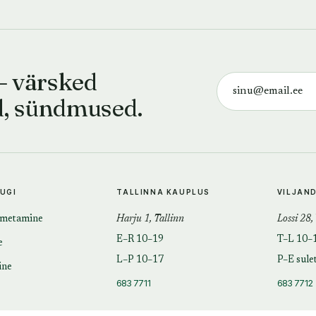
— värsked
d, sündmused.
TUGI
TALLINNA KAUPLUS
VILJAN
imetamine
Harju 1, Tallinn
Lossi 28,
E–R 10–19
T–L 10–
e
L–P 10–17
P–E sule
ine
683 7711
683 7712