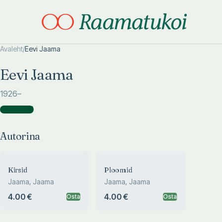
Avaleht
/
Eevi Jaama
Otsi täpsemalt
Otsi täpsemalt
Eevi Jaama
1926
–
Autorina
(
2
)
Autorina
Kirsid
Ploomid
Jaama, Jaama
Jaama, Jaama
4.00 €
4.00 €
Osta
Osta