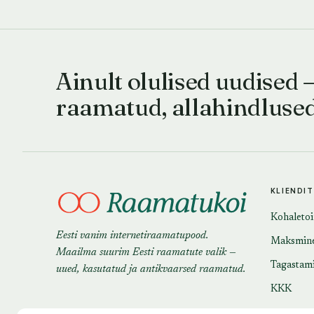
Ainult olulised uudised 
raamatud, allahindluse
KLIENDI
Kohaleto
Eesti vanim internetiraamatupood.
Maksmin
Maailma suurim Eesti raamatute valik —
Tagastam
uued, kasutatud ja antikvaarsed raamatud.
KKK