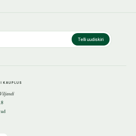
Telli uudiskiri
DI KAUPLUS
 Viljandi
18
tud